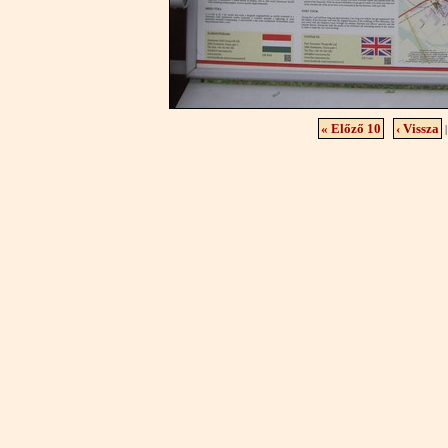
« Előző 10
‹ Vissza
|