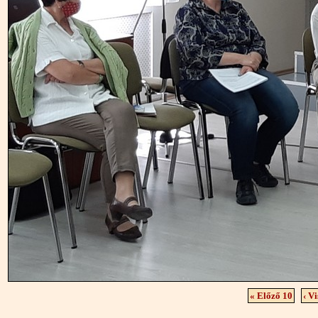
« Előző 10
‹ Vi