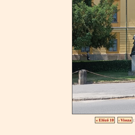
« Előző 10
‹ Vissza
| 