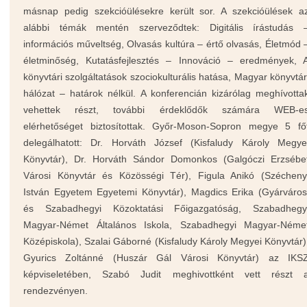
másnap pedig szekcióülésekre került sor. A szekcióülések a
alábbi témák mentén szerveződtek: Digitális írástudás 
információs műveltség, Olvasás kultúra – értő olvasás, Életmód 
életminőség, Kutatásfejlesztés – Innováció – eredmények, 
könyvtári szolgáltatások szociokulturális hatása, Magyar könyvtár
hálózat – határok nélkül. A konferencián kizárólag meghívotta
vehettek részt, további érdeklődők számára WEB-e
elérhetőséget biztosítottak. Győr-Moson-Sopron megye 5 fő
delegálhatott: Dr. Horváth József (Kisfaludy Károly Megye
Könyvtár), Dr. Horváth Sándor Domonkos (Galgóczi Erzsébe
Városi Könyvtár és Közösségi Tér), Figula Anikó (Szécheny
István Egyetem Egyetemi Könyvtár), Magdics Erika (Gyárváros
és Szabadhegyi Közoktatási Főigazgatóság, Szabadhegy
Magyar-Német Általános Iskola, Szabadhegyi Magyar-Néme
Középiskola), Szalai Gáborné (Kisfaludy Károly Megyei Könyvtár)
Gyurics Zoltánné (Huszár Gál Városi Könyvtár) az IKS
képviseletében, Szabó Judit meghivottként vett részt 
rendezvényen.