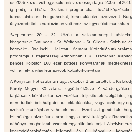
és 2006 között volt egyesületünk vezetőségi tagja, 2006-tól 2010
ig pedig a titkára. Szakmai programokat, továbbképzéseket
tapasztalatcsere látogatásokat, kirándulásokat szervezett. Nag
ügyszeretettel, s napi szinten vett részt az egyesületi munkában.
Szeptember 20 - 22. között a salzkammerguti tóvidékr
látogattunk:
Gmunden - St. Wolfgang - St. Gilgen -
Salzburg é
környéke -
Bad Ischl – Hallstatt – Admont.
Kirándulásunk szakma
programja a
stájerországi
Admontban
a XI. században alapítot
bencés kolostor 160 ezer kötetes könyvtárának megtekintés
volt, amely a világ legnagyobb kolostorkönyvtára.
A Könyvtári Hét szakmai napját október 2-án tartottuk a Kisfalud
Károly Megyei Könyvtárral együttműködve. A vándorgyűlése
tagtársaink közül sokan szervezőként teljesítettek szolgálatot, íg
nem tudtak belehallgatni az előadásokba, vagy csak egy-eg
szekció munkájában vehettek részt. Ezért azt gondoltuk, hog
lehetőséget biztosítunk arra, hogy a helyi kollégák előadásaibó
néhányat meghallgathassanak egyesületünk tagjai. A helyismeret
információszolgáltatás jellemzői és új irányai a könyvtár