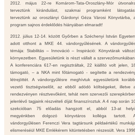
2012. május 22-re Komárom-Tata-Oroszlány-Mór útvonalr
terveztünk kirándulást, szakmai programként látogatás
terveztünk az oroszlányi Gárdonyi Géza Városi Könyvtárba, 
program sajnos érdeklődés hiányában elmaradt!
2012. július 12-14. között Győrben a Széchenyi István Egyete
adott otthont a MKE 44. vándorgyűlésének. A vándorgyűlé
témája: Stabilitás – Innováció – Inspiráció: Könyvtárak változ
környezetben. Egyesületünk is részt vállalt a szervezőmunkában
A konferenciára 617-en regisztráltak, 22 kiállító volt jelen, 1
támogató, – a NKA mint főtámogató - segítette a rendezvén
létrejöttét. A vándorgyűlésre meghívtuk egyesületünk korább
vezető tisztségviselőit, az ebből adódó költségeket, illetve 
rendezvényen résztvevőként, tehát nem szervezői szerepkörbe
jelenlévő tagjaink részvételi díját finanszíroztuk. A 4 nap során 1
szekcióban 75 előadás hangzott el, abból 13-at helyi
megyénkben dolgozó könyvtáros kolléga tartott. 
vándorgyűlésen Ferenczi Vera tagtársunk példaértékű munkáj
elismeréséül MKE Emlékérem kitüntetésben részesült. Vera 199