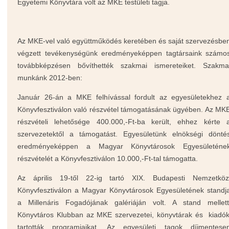
Egyetemi Könyvtára volt az MKE testületi tagja.
Az MKE-vel való együttműködés keretében és saját szervezésbe
végzett tevékenységünk eredményeképpen tagtársaink számo
továbbképzésen bővíthették szakmai ismereteiket. Szakma
munkánk 2012-ben:
Január 26-án a MKE felhívással fordult az egyesületekhez 
Könyvfesztiválon való részvétel támogatásának ügyében. Az MK
részvételi lehetősége 400.000,-Ft-ba került, ehhez kérte 
szervezetektől a támogatást. Egyesületünk elnökségi dönté
eredményeképpen a Magyar Könyvtárosok Egyesületéne
részvételét a Könyvfesztiválon 10.000,-Ft-tal támogatta.
Az április 19-től 22-ig tartó XIX. Budapesti Nemzetköz
Könyvfesztiválon a Magyar Könyvtárosok Egyesületének standj
a Millenáris Fogadójának galériáján volt. A stand mellett
Könyvtáros Klub
ban az MKE szervezetei, könyvtárak és kiadó
tartották programjaikat. Az egyesületi tagok díjmentese