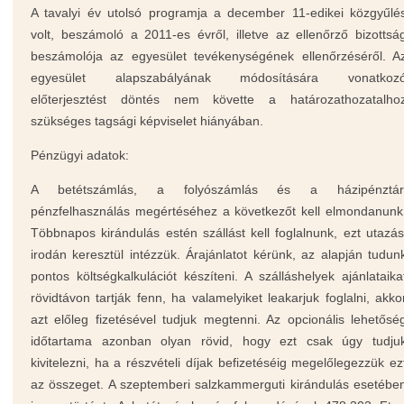
A tavalyi év utolsó programja a december 11-edikei közgyűlé
volt, beszámoló a 2011-es évről, illetve az ellenőrző bizottsá
beszámolója az egyesület tevékenységének ellenőrzéséről. A
egyesület alapszabályának módosítására vonatkoz
előterjesztést döntés nem követte a határozathozatalho
szükséges tagsági képviselet hiányában.
Pénzügyi adatok:
A betétszámlás, a folyószámlás és a házipénztár
pénzfelhasználás megértéséhez a következőt kell elmondanunk
Többnapos kirándulás estén szállást kell foglalnunk, ezt utazás
irodán keresztül intézzük. Árajánlatot kérünk, az alapján tudun
pontos költségkalkulációt készíteni. A szálláshelyek ajánlataika
rövidtávon tartják fenn, ha valamelyiket leakarjuk foglalni, akko
azt előleg fizetésével tudjuk megtenni. Az opcionális lehetősé
időtartama azonban olyan rövid, hogy ezt csak úgy tudju
kivitelezni, ha a részvételi díjak befizetéséig megelőlegezzük ez
az összeget. A szeptemberi salzkammerguti kirándulás esetébe