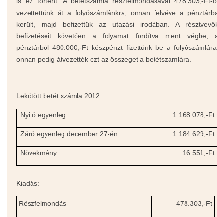
is ez történt. A betétszámla részfelmondásával 478.303,-Ft-o
vezettettünk át a folyószámlánkra, onnan felvéve a pénztárb
került, majd befizettük az utazási irodában. A résztvevő
befizetéseit követően a folyamat fordítva ment végbe, 
pénztárból 480.000,-Ft készpénzt fizettünk be a folyószámlára
onnan pedig átvezették ezt az összeget a betétszámlára.
Lekötött betét számla 2012.
Nyitó egyenleg
1.168.078,-Ft
Záró egyenleg december 27-én
1.184.629,-Ft
Növekmény
16.551,-Ft
Kiadás:
Részfelmondás
478.303,-Ft