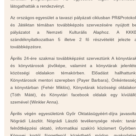
látogathatták a rendezvényt.
Az országos egyesület a tavaszi pályázati ciklusban PR&Protokol
és Játéktan témában továbbképzés szervezésére nyújtott b
pályázatot a Nemzeti Kulturális Alaphoz. A KKK
szándéknyilatkozatban 5 illetve 2 fő részvételét jelezte 
továbbképzésre.
Április 24-ére szakmai továbbképzést szerveztünk A könyvtára
és könyvtárosok jövőképe, valamint a könyvtárak jelenlét
közösségi oldalakon témakörben. Előadást hallhattunk
Könyvtárosok mentori szerepben (Payer Barbara), Önkéntessé
a könyvtárban (Fehér Miklós), Könyvtárak közösségi oldalako
(Tóth Máté), és Könyvtári facebook oldalak egy kívüláll
szemével (Winkler Anna).
Április végén egyesületünk Győr
Oktatásügyéért-díjra javasolt
Nógrádi Lászlót. Nógrádi László
tevékenysége révén: tanár
felnőttképzési oktató, informatikai szakíró közismert Győrben
K
önyvei kortól függetlenül közérthető módon, gyakorlatia