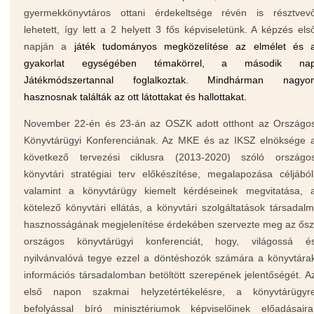
gyermekkönyvtáros ottani érdekeltsége révén is résztvev
lehetett, így lett a 2 helyett 3 fős képviseletünk. A képzés els
napján a
játék tudományos megközelítése az elmélet és 
gyakorlat egységében témakörrel, a második na
Játékmódszertannal foglalkoztak. Mindhárman nagyo
hasznosnak találták az ott látottakat és hallottakat.
November 22-én és 23-án az OSZK adott otthont az Országo
Könyvtárügyi Konferenciának. Az MKE és az IKSZ elnöksége 
következő tervezési ciklusra (2013-2020) szóló országo
könyvtári stratégiai terv előkészítése, megalapozása céljából
valamint a könyvtárügy kiemelt kérdéseinek megvitatása, 
kötelező könyvtári ellátás, a könyvtári szolgáltatások társadalm
hasznosságának megjelenítése érdekében szervezte meg az
ősz
országos könyvtárügyi konferenciát,
hogy
, világossá é
nyilvánvalóvá tegye ezzel a döntéshozók számára a könyvtára
információs társadalomban betöltött szerepének jelentőségét. A
első napon szakmai helyzetértékelésre, a könyvtárügyr
befolyással bíró minisztériumok képviselőinek előadásaira