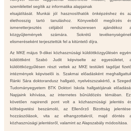
szemlélettel segítik az informatika alapjainak
elsajátítását. Munkái jól hasznosíthatók önképzéshez és a
élethosszig tartó tanuláshoz.
Könyveiből megőrzés é
ismeretterjesztés céljából rendszeresen ajándékoz 
közgyűjtemények számára. Sokrétű tevékenységéne
elismeréseként terjesztettük fel a kitüntető díjra.
Az MKE május 9-dikei közhasznúsági küldöttközgyűlésén egyén
küldöttként Szabó Judit képviselte az egyesületet, 
küldöttközgyűlésen részt vettek az MKE testületi tagdíjat fizet
intézmények képviselői is. Szakmai előadásként meghallgattu
Ránki Sára doktorandusz hallgató, nyelvészszakértő, a Szeged
Tudományegyetem BTK Doktori Iskola hallgatójának előadásá
Napjaink kihívása, az internetes bűnüldözés témában. Ez
követően napirendi pont volt a
közhasznúsági jelentés é
költségvetési beszámoló, az Ellenőrző Bizottság jelentése
hozzászólások, vita az elhangzottakról, majd döntés 
közhasznúsági jelentésről, valamint az Alapszabály módosítása.