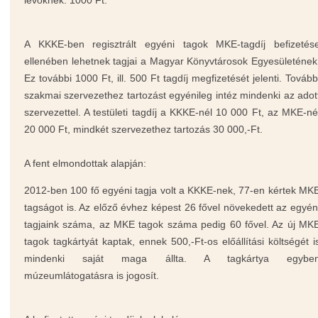
A KKKE-ben regisztrált egyéni tagok MKE-tagdíj befizetés
ellenében lehetnek tagjai a Magyar Könyvtárosok Egyesületének
Ez további 1000 Ft, ill. 500 Ft tagdíj megfizetését jelenti. Tovább
szakmai szervezethez tartozást egyénileg intéz mindenki az adot
szervezettel. A testületi tagdíj a KKKE-nél 10 000 Ft, az MKE-né
20 000 Ft, mindkét szervezethez tartozás 30 000,-Ft.
A fent elmondottak alapján:
2012-ben 100 fő egyéni tagja volt a KKKE-nek, 77-en kértek MK
tagságot is. Az előző évhez képest 26 fővel növekedett az egyén
tagjaink száma, az MKE tagok száma pedig 60 fővel.
Az új MK
tagok tagkártyát kaptak, ennek 500,-Ft-os előállítási költségét i
mindenki saját maga állta. A tagkártya egybe
múzeumlátogatásra is jogosít.