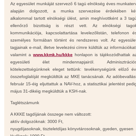
Az egyesület munkáját szervező 6 tagú elnökség éves munkater
alapján dolgozott, a munka szervezése érdekében ké
alkalommal tartott elnökségi ülést, amin meghívottként a 3 tag
ellenőrző bizottság is részt vett. Az elnökségi tago
kommunikációja, kapcsolattartása levelezőlistán, telefonon é
személyes formában történt és rendszeres volt. Az egyesüle
tagjainak e-mail, illetve levelezési címre küldtük az információkat
valamint a
www.kkmk.hu/kkke
honlapon is tájékozódhattak a
egyesületi élet mindennapjairól. Adminisztráció
kötelezettségünknek eleget tettünk: tevékenységünk előző év
összefoglalóját megküldtük az MKE tanácsának. Az adóbevallás
február 15-éig eljuttattuk a NAV-hoz, a statisztikai jelentést pedi
május 31-dikéig megküldtük a KSH-nak.
Taglétszámunk
A KKKE tagdíjának összege nem változott:
aktív dolgozóknak: 3000 Ft,
nyugdíjasoknak, tiszteletdíjas könyvtárosoknak, gyeden, gyesen
lévőknek: 1000 Ft.