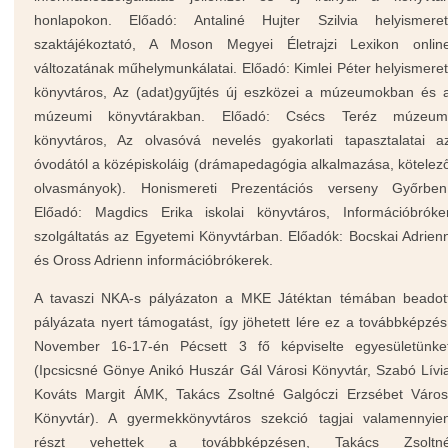
honlapokon. Előadó: Antaliné Hujter Szilvia helyismeret
szaktájékoztató, A Moson Megyei Életrajzi Lexikon onlin
változatának műhelymunkálatai. Előadó: Kimlei Péter helyismeret
könyvtáros, Az (adat)gyűjtés új eszközei a múzeumokban és 
múzeumi könyvtárakban. Előadó: Csécs Teréz múzeum
könyvtáros, Az olvasóvá nevelés gyakorlati tapasztalatai a
óvodától a középiskoláig (drámapedagógia alkalmazása, kötelez
olvasmányok). Honismereti Prezentációs verseny Győrben
Előadó: Magdics Erika iskolai könyvtáros, Információbróke
szolgáltatás az Egyetemi Könyvtárban. Előadók: Bocskai Adrien
és Oross Adrienn információbrókerek.
A tavaszi NKA-s pályázaton a MKE Játéktan témában beadot
pályázata nyert támogatást, így jöhetett lére ez a továbbképzés
November 16-17-én Pécsett 3 fő képviselte egyesületünke
(Ipcsicsné Gönye Anikó Huszár Gál Városi Könyvtár, Szabó Lívi
Kováts Margit ÁMK, Takács Zsoltné Galgóczi Erzsébet Város
Könyvtár). A gyermekkönyvtáros szekció tagjai valamennyie
részt vehettek a továbbképzésen, Takács Zsoltn