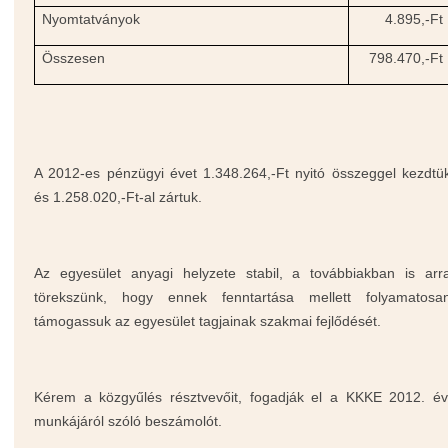
Nyomtatványok
4.895,-Ft
Összesen
798.470,-Ft
A 2012-es pénzügyi évet 1.348.264,-Ft nyitó összeggel kezdtü
és 1.258.020,-Ft-al zártuk.
Az egyesület anyagi helyzete stabil, a továbbiakban is arr
törekszünk, hogy ennek fenntartása mellett folyamatosa
támogassuk az egyesület tagjainak szakmai fejlődését.
Kérem a közgyűlés résztvevőit, fogadják el a KKKE 2012. év
munkájáról szóló beszámolót.