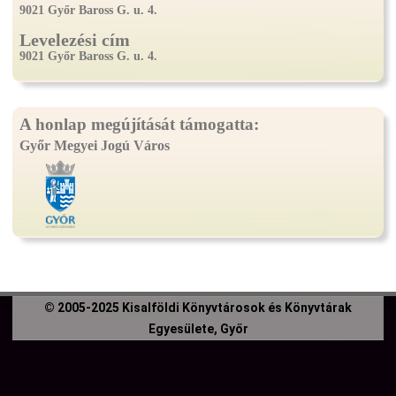
9021 Győr Baross G. u. 4.
Levelezési cím
9021 Győr Baross G. u. 4.
A honlap megújítását támogatta:
Győr Megyei Jogú Város
© 2005-2025 Kisalföldi Könyvtárosok és Könyvtárak
Egyesülete, Győr