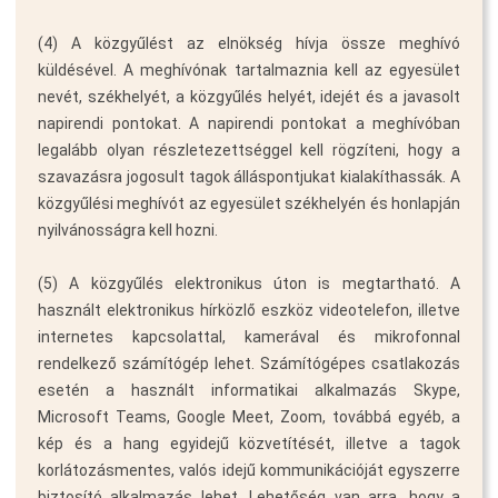
(4) A közgyűlést az elnökség hívja össze meghívó
küldésével. A meghívónak tartalmaznia kell az egyesület
nevét, székhelyét, a közgyűlés helyét, idejét és a javasolt
napirendi pontokat. A napirendi pontokat a meghívóban
legalább olyan részletezettséggel kell rögzíteni, hogy a
szavazásra jogosult tagok álláspontjukat kialakíthassák. A
közgyűlési meghívót az egyesület székhelyén és honlapján
nyilvánosságra kell hozni.
(5) A közgyűlés elektronikus úton is megtartható. A
használt elektronikus hírközlő eszköz videotelefon, illetve
internetes kapcsolattal, kamerával és mikrofonnal
rendelkező számítógép lehet. Számítógépes csatlakozás
esetén a használt informatikai alkalmazás Skype,
Microsoft Teams, Google Meet, Zoom, továbbá egyéb, a
kép és a hang egyidejű közvetítését, illetve a tagok
korlátozásmentes, valós idejű kommunikációját egyszerre
biztosító alkalmazás lehet. Lehetőség van arra, hogy a