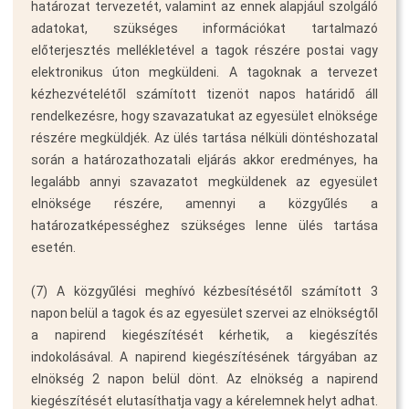
határozat tervezetét, valamint az ennek alapjául szolgáló
adatokat, szükséges információkat tartalmazó
előterjesztés mellékletével a tagok részére postai vagy
elektronikus úton megküldeni. A tagoknak a tervezet
kézhezvételétől számított tizenöt napos határidő áll
rendelkezésre, hogy szavazatukat az egyesület elnöksége
részére megküldjék. Az ülés tartása nélküli döntéshozatal
során a határozathozatali eljárás akkor eredményes, ha
legalább annyi szavazatot megküldenek az egyesület
elnöksége részére, amennyi a közgyűlés a
határozatképességhez szükséges lenne ülés tartása
esetén.
(7) A közgyűlési meghívó kézbesítésétől számított 3
napon belül a tagok és az egyesület szervei az elnökségtől
a napirend kiegészítését kérhetik, a kiegészítés
indokolásával. A napirend kiegészítésének tárgyában az
elnökség 2 napon belül dönt. Az elnökség a napirend
kiegészítését elutasíthatja vagy a kérelemnek helyt adhat.