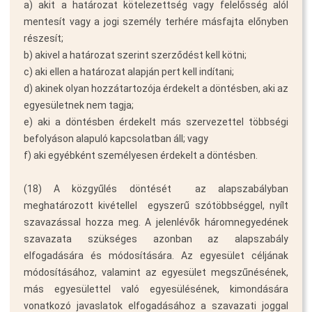
a) akit a határozat kötelezettség vagy felelősség alól
mentesít vagy a jogi személy terhére másfajta előnyben
részesít;
b) akivel a határozat szerint szerződést kell kötni;
c) aki ellen a határozat alapján pert kell indítani;
d) akinek olyan hozzátartozója érdekelt a döntésben, aki az
egyesületnek nem tagja;
e) aki a döntésben érdekelt más szervezettel többségi
befolyáson alapuló kapcsolatban áll; vagy
f) aki egyébként személyesen érdekelt a döntésben.
(18) A közgyűlés döntését  az alapszabályban
meghatározott kivétellel  egyszerű szótöbbséggel, nyílt
szavazással hozza meg. A jelenlévők háromnegyedének
szavazata szükséges azonban az alapszabály
elfogadására és módosítására. Az egyesület céljának
módosításához, valamint az egyesület megszűnésének,
más egyesülettel való egyesülésének, kimondására
vonatkozó javaslatok elfogadásához a szavazati joggal