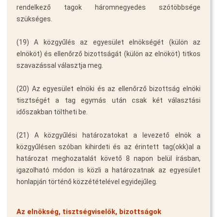
rendelkező tagok háromnegyedes szótöbbsége
szükséges.
(19) A közgyűlés az egyesület elnökségét (külön az
elnököt) és ellenőrző bizottságát (külön az elnököt) titkos
szavazással választja meg.
(20) Az egyesület elnöki és az ellenőrző bizottság elnöki
tisztségét a tag egymás után csak két választási
időszakban töltheti be.
(21) A közgyűlési határozatokat a levezető elnök a
közgyűlésen szóban kihirdeti és az érintett tag(okk)al a
határozat meghozatalát követő 8 napon belül írásban,
igazolható módon is közli a határozatnak az egyesület
honlapján történő közzétételével egyidejűleg.
Az elnökség, tisztségviselők, bizottságok