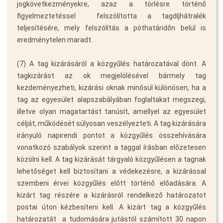
jogkövetkezményekre, azaz a törlésre történő
figyelmeztetéssel  felszólította a tagdíjhátralék
teljesítésére, mely felszólítás a póthatáridőn belül is
eredménytelen maradt.
(7) A tag kizárásáról a közgyűlés határozatával dönt. A
tagkizárást az ok megjelölésével bármely tag
kezdeményezheti, kizárási oknak minősül különösen, ha a
tag az egyesület alapszabályában foglaltakat megszegi,
illetve olyan magatartást tanúsít, amellyel az egyesület
célját, működését súlyosan veszélyezteti. A tag kizárására
irányuló napirendi pontot a közgyűlés összehívására
vonatkozó szabályok szerint a taggal írásban előzetesen
közölni kell. A tag kizárását tárgyaló közgyűlésen a tagnak
lehetőséget kell biztosítani a védekezésre, a kizárással
szembeni érvei közgyűlés előtt történő előadására. A
kizárt tag részére a kizárásról rendelkező határozatot
postai úton kézbesíteni kell. A kizárt tag a közgyűlés
határozatát  a tudomására jutástól számított 30 napon