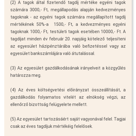
(2) A tagok által fizetendő tagdíj mértéke egyéni tagok
számára 3000,- Ft, megállapodás alapján kedvezményes
tagoknak - az egyéni tagok számára megállapított tagdíj
mértékének 50%-a  1500,- Ft, a kedvezményes egyéni
tagoknak 1000,- Ft, testületi tagok esetében 10000,- Ft. A
tagdíjat minden év február 20. napjáig kötelező teljesíteni
az egyesület házipénztárába való befizetéssel vagy az
egyesület bankszámlájára való átutalással.
(3) Az egyesület gazdálkodásának irányelveit a közgyűlés
határozza meg.
(4) Az éves költségvetési előirányzat összeállítását, a
gazdálkodás folyamatos vitelét az elnökség végzi, az
ellenőrző bizottság felügyelete mellett.
(5) Az egyesület tartozásáért saját vagyonával felel. Tagjai
csak az éves tagdíjuk mértékéig felelősek.