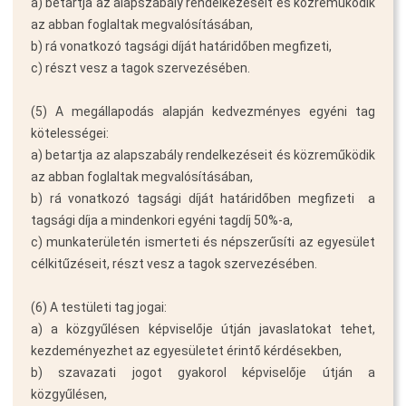
a) betartja az alapszabály rendelkezéseit és közreműködik
az abban foglaltak megvalósításában,
b) rá vonatkozó tagsági díját határidőben megfizeti,
c) részt vesz a tagok szervezésében.
(5) A megállapodás alapján kedvezményes egyéni tag
kötelességei:
a) betartja az alapszabály rendelkezéseit és közreműködik
az abban foglaltak megvalósításában,
b) rá vonatkozó tagsági díját határidőben megfizeti  a
tagsági díja a mindenkori egyéni tagdíj 50%-a,
c) munkaterületén ismerteti és népszerűsíti az egyesület
célkitűzéseit, részt vesz a tagok szervezésében.
(6) A testületi tag jogai:
a) a közgyűlésen képviselője útján javaslatokat tehet,
kezdeményezhet az egyesületet érintő kérdésekben,
b) szavazati jogot gyakorol képviselője útján a
közgyűlésen,