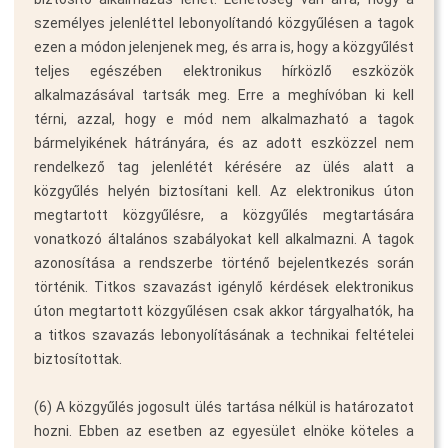
személyes jelenléttel lebonyolítandó közgyűlésen a tagok
ezen a módon jelenjenek meg, és arra is, hogy a közgyűlést
teljes egészében elektronikus hírközlő eszközök
alkalmazásával tartsák meg. Erre a meghívóban ki kell
térni, azzal, hogy e mód nem alkalmazható a tagok
bármelyikének hátrányára, és az adott eszközzel nem
rendelkező tag jelenlétét kérésére az ülés alatt a
közgyűlés helyén biztosítani kell. Az elektronikus úton
megtartott közgyűlésre, a közgyűlés megtartására
vonatkozó általános szabályokat kell alkalmazni. A tagok
azonosítása a rendszerbe történő bejelentkezés során
történik. Titkos szavazást igénylő kérdések elektronikus
úton megtartott közgyűlésen csak akkor tárgyalhatók, ha
a titkos szavazás lebonyolításának a technikai feltételei
biztosítottak.
(6) A közgyűlés jogosult ülés tartása nélkül is határozatot
hozni. Ebben az esetben az egyesület elnöke köteles a