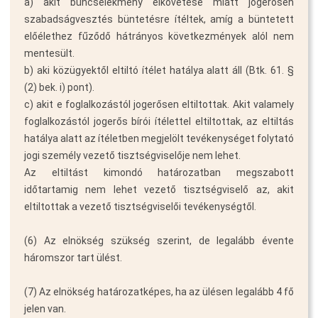
a) akit bűncselekmény elkövetése miatt jogerősen
szabadságvesztés büntetésre ítéltek, amíg a büntetett
előélethez fűződő hátrányos következmények alól nem
mentesült.
b) aki közügyektől eltiltó ítélet hatálya alatt áll (Btk. 61. §
(2) bek. i) pont).
c) akit e foglalkozástól jogerősen eltiltottak. Akit valamely
foglalkozástól jogerős bírói ítélettel eltiltottak, az eltiltás
hatálya alatt az ítéletben megjelölt tevékenységet folytató
jogi személy vezető tisztségviselője nem lehet.
Az eltiltást kimondó határozatban megszabott
időtartamig nem lehet vezető tisztségviselő az, akit
eltiltottak a vezető tisztségviselői tevékenységtől.
(6) Az elnökség szükség szerint, de legalább évente
háromszor tart ülést.
(7) Az elnökség határozatképes, ha az ülésen legalább 4 fő
jelen van.