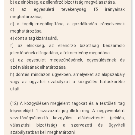
b) az elnökség, az ellenőrző bizottság megválasztása,
c) az egyesületi tevékenység fő irányainak
meghatározása,
d) a tagdíj megállapítása, a gazdálkodás irányelveinek
meghatározása,
e) dönt a tag kizárásáról,
f) az elnökség, az ellenőrző bizottság beszámoló
jelentésének elfogadása, a felmentvény megadása,
g) az egyesület megszűnésének, egyesülésének és
szétválásának elhatározása,
h) döntés mindazon ügyekben, amelyeket az alapszabály
vagy az ügyviteli szabályzat a közgyűlés hatáskörébe
utalt.
(12) A közgyűlésen megjelent tagokat és a testületi tag
képviselőjét 1 szavazati jog illeti meg. A négyévenként
vezetőségválasztó közgyűlés előkészítését (jelölés,
választási bizottság) a szervezeti és ügyviteli
szabályzatban kell meghatározni.