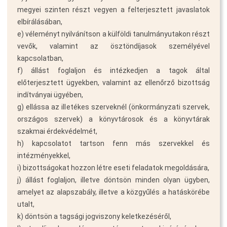
megyei szinten részt vegyen a felterjesztett javaslatok
elbírálásában,
e) véleményt nyilvánítson a külföldi tanulmányutakon részt
vevők, valamint az ösztöndíjasok személyével
kapcsolatban,
f) állást foglaljon és intézkedjen a tagok által
előterjesztett ügyekben, valamint az ellenőrző bizottság
indítványai ügyében,
g) ellássa az illetékes szerveknél (önkormányzati szervek,
országos szervek) a könyvtárosok és a könyvtárak
szakmai érdekvédelmét,
h) kapcsolatot tartson fenn más szervekkel és
intézményekkel,
i) bizottságokat hozzon létre eseti feladatok megoldására,
j) állást foglaljon, illetve döntsön minden olyan ügyben,
amelyet az alapszabály, illetve a közgyűlés a hatáskörébe
utalt,
k) döntsön a tagsági jogviszony keletkezéséről,