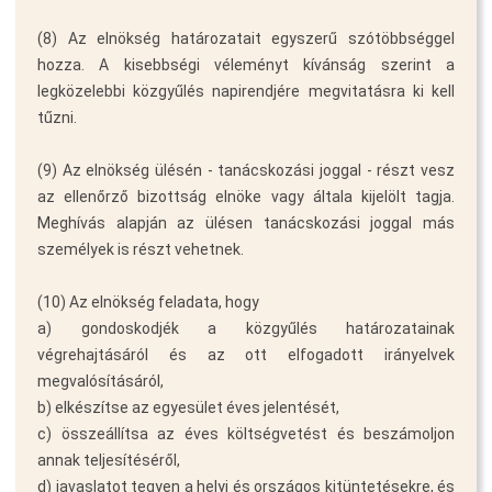
(8) Az elnökség határozatait egyszerű szótöbbséggel
hozza. A kisebbségi véleményt kívánság szerint a
legközelebbi közgyűlés napirendjére megvitatásra ki kell
tűzni.
(9) Az elnökség ülésén - tanácskozási joggal - részt vesz
az ellenőrző bizottság elnöke vagy általa kijelölt tagja.
Meghívás alapján az ülésen tanácskozási joggal más
személyek is részt vehetnek.
(10) Az elnökség feladata, hogy
a) gondoskodjék a közgyűlés határozatainak
végrehajtásáról és az ott elfogadott irányelvek
megvalósításáról,
b) elkészítse az egyesület éves jelentését,
c) összeállítsa az éves költségvetést és beszámoljon
annak teljesítéséről,
d) javaslatot tegyen a helyi és országos kitüntetésekre, és