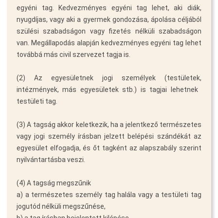
egyéni tag. Kedvezményes egyéni tag lehet, aki diák,
nyugdíjas, vagy aki a gyermek gondozása, ápolása céljából
szülési szabadságon vagy fizetés nélküli szabadságon
van. Megállapodás alapján kedvezményes egyéni tag lehet
továbbá más civil szervezet tagja is.
(2) Az egyesületnek jogi személyek (testületek,
intézmények, más egyesületek stb.) is tagjai lehetnek 
testületi tag.
(3) A tagság akkor keletkezik, ha a jelentkező természetes
vagy jogi személy írásban jelzett belépési szándékát az
egyesület elfogadja, és őt tagként az alapszabály szerint
nyilvántartásba veszi.
(4) A tagság megszűnik
a) a természetes személy tag halála vagy a testületi tag
jogutód nélküli megszűnése,
b) a tag írásban bejelentett kilépése,