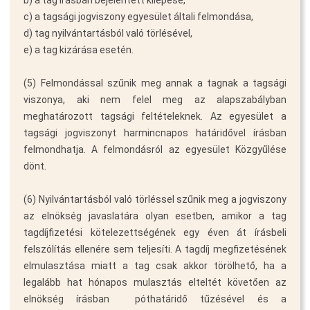
c) a tagsági jogviszony egyesület általi felmondása,
d) tag nyilvántartásból való törlésével,
e) a tag kizárása esetén.
(5) Felmondással szűnik meg annak a tagnak a tagsági
viszonya, aki nem felel meg az alapszabályban
meghatározott tagsági feltételeknek. Az egyesület a
tagsági jogviszonyt harmincnapos határidővel írásban
felmondhatja. A felmondásról az egyesület Közgyűlése
dönt.
(6) Nyilvántartásból való törléssel szűnik meg a jogviszony
az elnökség javaslatára olyan esetben, amikor a tag
tagdíjfizetési kötelezettségének egy éven át írásbeli
felszólítás ellenére sem teljesíti. A tagdíj megfizetésének
elmulasztása miatt a tag csak akkor törölhető, ha a
legalább hat hónapos mulasztás elteltét követően az
elnökség írásban  póthatáridő tűzésével és a