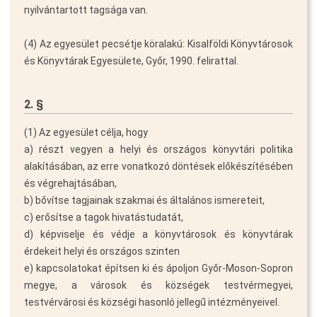
nyilvántartott tagsága van.
(4) Az egyesület pecsétje köralakú: Kisalföldi Könyvtárosok
és Könyvtárak Egyesülete, Győr, 1990. felirattal.
2. §
(1) Az egyesület célja, hogy
a) részt vegyen a helyi és országos könyvtári politika
alakításában, az erre vonatkozó döntések előkészítésében
és végrehajtásában,
b) bővítse tagjainak szakmai és általános ismereteit,
c) erősítse a tagok hivatástudatát,
d) képviselje és védje a könyvtárosok és könyvtárak
érdekeit helyi és országos szinten
e) kapcsolatokat építsen ki és ápoljon Győr-Moson-Sopron
megye, a városok és községek testvérmegyei,
testvérvárosi és községi hasonló jellegű intézményeivel.