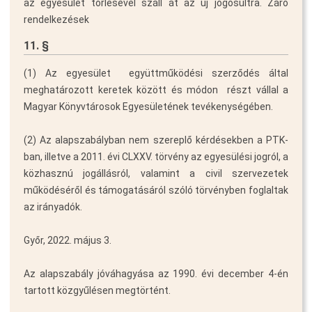
az egyesület törlésével száll át az új jogosultra. Záró
rendelkezések
11. §
(1) Az egyesület  együttműködési szerződés által
meghatározott keretek között és módon  részt vállal a
Magyar Könyvtárosok Egyesületének tevékenységében.
(2) Az alapszabályban nem szereplő kérdésekben a PTK-
ban, illetve a 2011. évi CLXXV. törvény az egyesülési jogról, a
közhasznú jogállásról, valamint a civil szervezetek
működéséről és támogatásáról szóló törvényben foglaltak
az irányadók.
Győr, 2022. május 3.
Az alapszabály jóváhagyása az 1990. évi december 4-én
tartott közgyűlésen megtörtént.