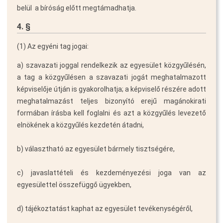
belül  a bíróság előtt megtámadhatja.
4. §
(1)
Az egyéni tag jogai:
a) szavazati joggal rendelkezik az egyesület közgyűlésén,
a tag a közgyűlésen a szavazati jogát meghatalmazott
képviselője útján is gyakorolhatja; a képviselő részére adott
meghatalmazást teljes bizonyító erejű magánokirati
formában írásba kell foglalni és azt a közgyűlés levezető
elnökének a közgyűlés kezdetén átadni,
b) választható az egyesület bármely tisztségére,
c) javaslattételi és kezdeményezési joga van az
egyesülettel összefüggő ügyekben,
d) tájékoztatást kaphat az egyesület tevékenységéről,