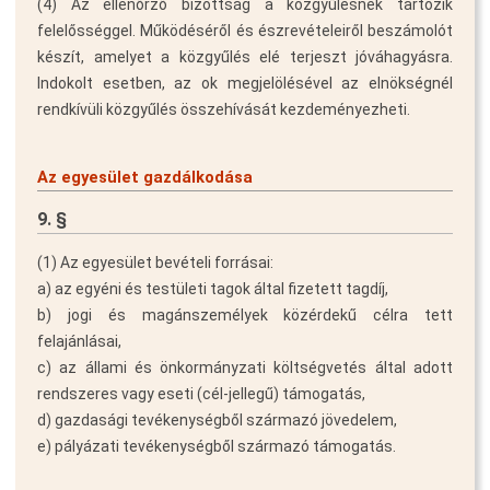
(4) Az ellenőrző bizottság a közgyűlésnek tartozik
felelősséggel. Működéséről és észrevételeiről beszámolót
készít, amelyet a közgyűlés elé terjeszt jóváhagyásra.
Indokolt esetben, az ok megjelölésével az elnökségnél
rendkívüli közgyűlés összehívását kezdeményezheti.
Az egyesület gazdálkodása
9. §
(1) Az egyesület bevételi forrásai:
a) az egyéni és testületi tagok által fizetett tagdíj,
b) jogi és magánszemélyek közérdekű célra tett
felajánlásai,
c) az állami és önkormányzati költségvetés által adott
rendszeres vagy eseti (cél-jellegű) támogatás,
d) gazdasági tevékenységből származó jövedelem,
e) pályázati tevékenységből származó támogatás.