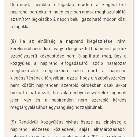
Döntését, továbbá elfogadás esetén a kiegészített
napirendi pontokat minden esetben annak meghozatalától
számított legkésőbb 2 napon belül igazolható módon közli
a tagokkal.
(8) Ha az elnökség a napirend kiegészítése iránti
kérelemről nem dönt, vagy a kiegészített napirendi pontok
szabályszerű kézbesítése nem állapítható meg, úgy a
közgyűlés a napirend elfogadásáról szóló határozat
meghozatalát megelőzően külön dönt a napirend
kiegészítésének tárgyában, azzal, hogy a szabályszerűen
nem közölt napirenden szereplő kérdésben csak akkor
hozható határozat, ha valamennyi részvételre jogosult
jelen van és a napirenden nem szereplő kérdés
megtárgyalásához egyhangúlag hozzájárulnak.
(9) Rendkívüli közgyűlést hívhat össze az elnökség a
napirend előzetes közlésével, saját elhatározásából,
valamint akkor, ha azt a tagok legalább 20%-a  az ok és a