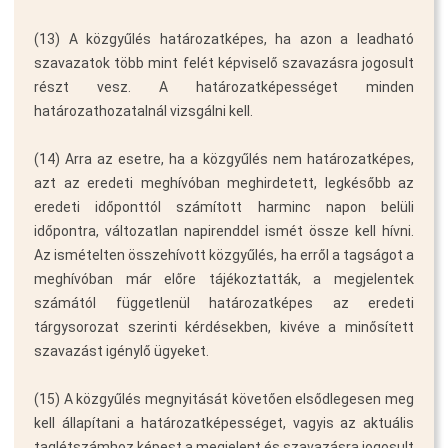
(13) A közgyűlés határozatképes, ha azon a leadható
szavazatok több mint felét képviselő szavazásra jogosult
részt vesz. A határozatképességet minden
határozathozatalnál vizsgálni kell.
(14) Arra az esetre, ha a közgyűlés nem határozatképes,
azt az eredeti meghívóban meghirdetett, legkésőbb az
eredeti időponttól számított harminc napon belüli
időpontra, változatlan napirenddel ismét össze kell hívni.
Az ismételten összehívott közgyűlés, ha erről a tagságot a
meghívóban már előre tájékoztatták, a megjelentek
számától függetlenül határozatképes az eredeti
tárgysorozat szerinti kérdésekben, kivéve a minősített
szavazást igénylő ügyeket.
(15) A közgyűlés megnyitását követően elsődlegesen meg
kell állapítani a határozatképességet, vagyis az aktuális
taglétszámhoz képest a megjelent és szavazásra jogosult