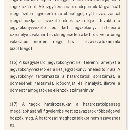
tagok számát. A közgyűlés a napirendi pontok tárgyalását
megelőzően egyszerű szótöbbséggel, nyílt szavazással
megválasztja a levezető elnök személyét, továbbá a
jegyzőkönyvvezető és két jegyzőkönyv hitelesítő
személyét, valamint szükség esetén a két fős  vezetőség
választás esetén négy fős  szavazatszámláló
bizottságot.
(16) A közgyűlésről jegyzőkönyvet kell felvenni, amelyet a
jegyzőkönyvvezető és a két jegyzőkönyv hitelesítő ír alá. A
jegyzőkönyv tartalmazza a határozatok sorszámát, a
döntésének tartalmát, időpontját és hatályát, illetve a
döntést támogatók és ellenzők számarányát.
(17) A tagok határozatukat a határozatképesség
megállapításánál figyelembe vett szavazatok többségével
hozzák meg. A határozat meghozatalakor nem szavazhat
az,