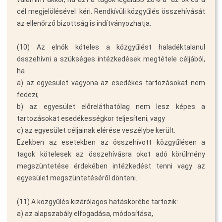
cél megjelölésével  kéri. Rendkívüli közgyűlés összehívását
az ellenőrző bizottság is indítványozhatja.
(10) Az elnök köteles a közgyűlést haladéktalanul
összehívni a szükséges intézkedések megtétele céljából,
ha
a) az egyesület vagyona az esedékes tartozásokat nem
fedezi;
b) az egyesület előreláthatólag nem lesz képes a
tartozásokat esedékességkor teljesíteni; vagy
c) az egyesület céljainak elérése veszélybe került.
Ezekben az esetekben az összehívott közgyűlésen a
tagok kötelesek az összehívásra okot adó körülmény
megszüntetése érdekében intézkedést tenni vagy az
egyesület megszüntetéséről dönteni.
(11) A közgyűlés kizárólagos hatáskörébe tartozik:
a) az alapszabály elfogadása, módosítása,