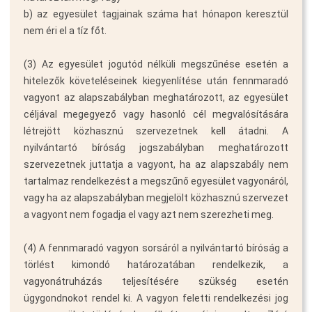
b) az egyesület tagjainak száma hat hónapon keresztül
nem éri el a tíz főt.
(3) Az egyesület jogutód nélküli megszűnése esetén a
hitelezők követeléseinek kiegyenlítése után fennmaradó
vagyont az alapszabályban meghatározott, az egyesület
céljával megegyező vagy hasonló cél megvalósítására
létrejött közhasznú szervezetnek kell átadni. A
nyilvántartó bíróság jogszabályban meghatározott
szervezetnek juttatja a vagyont, ha az alapszabály nem
tartalmaz rendelkezést a megszűnő egyesület vagyonáról,
vagy ha az alapszabályban megjelölt közhasznú szervezet
a vagyont nem fogadja el vagy azt nem szerezheti meg.
(4) A fennmaradó vagyon sorsáról a nyilvántartó bíróság a
törlést kimondó határozatában rendelkezik, a
vagyonátruházás teljesítésére szükség esetén
ügygondnokot rendel ki. A vagyon feletti rendelkezési jog