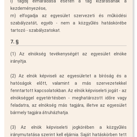
l) tagdíj elmaradása esetén a tag kizárásának a
kezdeményezése,
m) elfogadja az egyesület szervezeti és működési
szabályzatát, egyéb - nem a közgyűlés hatáskörébe
tartozó - szabályzatokat.
7. §
(1) Az elnökség tevékenységét az egyesület elnöke
irányítja.
(2) Az elnök képviseli az egyesületet a bíróság és a
hatóságok előtt, valamint a más szervezetekkel
fenntartott kapcsolatokban. Az elnök képviseleti jogát - az
elnökséggel egyetértésben - meghatározott időre vagy
feladatra, az elnökség más tagjára, illetve az egyesület
bármely tagjára átruházhatja.
(3) Az elnök képviseleti jogkörében a közgyűlés
iránymutatása szerint kell eljárnia. Saját hatáskörben tett